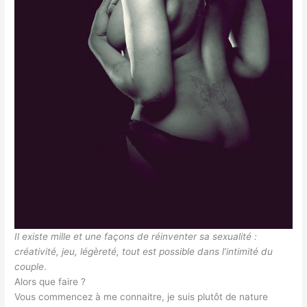
Il existe mille et une façons de réinventer sa sexualité :
créativité, jeu, légèreté, tout est possible dans l’intimité du
couple
.
Alors que faire ?
Vous commencez à me connaitre, je suis plutôt de nature