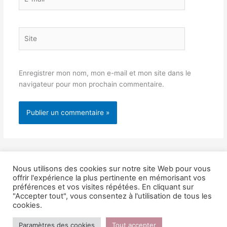
mail*
Site
Enregistrer mon nom, mon e-mail et mon site dans le
navigateur pour mon prochain commentaire.
Nous utilisons des cookies sur notre site Web pour vous
offrir l'expérience la plus pertinente en mémorisant vos
préférences et vos visites répétées. En cliquant sur
"Accepter tout", vous consentez à l'utilisation de tous les
Copyright © 2026 Lucile POINSIGNON | Réalisé par
Marion BOULAIN
cookies.
|
Mentions légales
Paramètres des cookies
Tout accepter