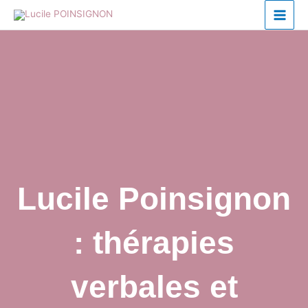
Aller
au
contenu
Lucile Poinsignon
: thérapies
verbales et