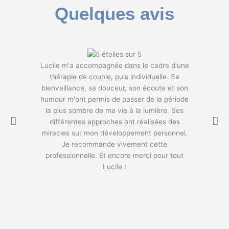
Quelques avis
Lucile m'a accompagnée dans le cadre d'une
On a com
thérapie de couple, puis individuelle. Sa
avec Lucile
bienveillance, sa douceur, son écoute et son
maintenant,
humour m'ont permis de passer de la période
parallèl
la plus sombre de ma vie à la lumière. Ses
évolut
différentes approches ont réalisées des
confiance 
miracles sur mon développement personnel.
bienveilla
Je recommande vivement cette
l'écoute...b
professionnelle. Et encore merci pour tout
permis de
Lucile !
vécu et de
j'en avais l
auj