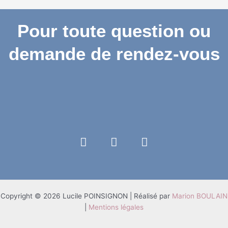
Pour toute question ou
demande de rendez-vous
L
F
I
i
a
n
n
c
s
k
e
t
e
b
a
d
o
g
i
o
r
n
k
a
Copyright © 2026 Lucile POINSIGNON | Réalisé par
Marion BOULAIN
m
|
Mentions légales